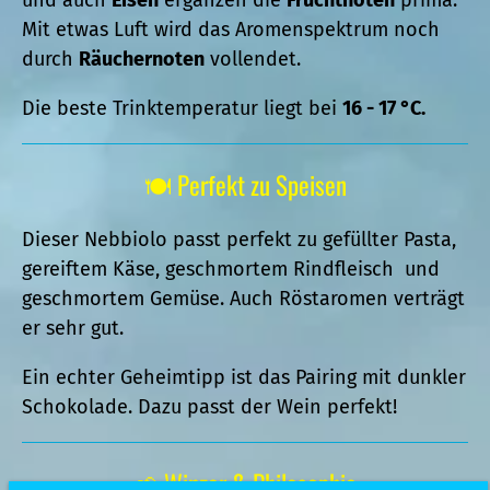
und auch
Eisen
ergänzen die
Fruchtnoten
prima.
Mit etwas Luft wird das Aromenspektrum noch
durch
Räuchernoten
vollendet.
Die beste Trinktemperatur liegt bei
16 - 17 °C.
🍽️ Perfekt zu Speisen
Dieser Nebbiolo passt perfekt zu gefüllter Pasta,
gereiftem Käse, geschmortem Rindfleisch und
geschmortem Gemüse. Auch Röstaromen verträgt
er sehr gut.
Ein echter Geheimtipp ist das Pairing mit dunkler
Schokolade. Dazu passt der Wein perfekt!
🌱 Winzer & Philosophie